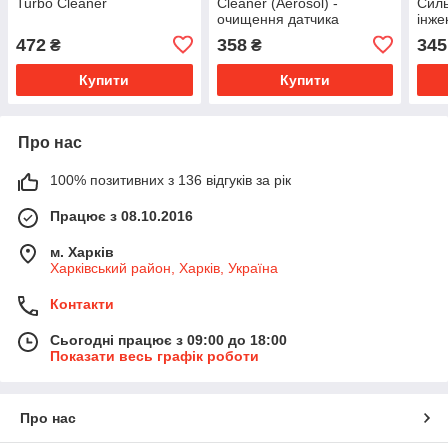
Turbo Cleaner
Cleaner (Aerosol) -
Силь
очищення датчика
інже
витратоміра повітря
та к
472
358
345
₴
₴
Купити
Купити
Про нас
100% позитивних з 136 відгуків за рік
Працює з 08.10.2016
м. Харків
Харківський район, Харків, Україна
Контакти
Сьогодні працює з 09:00 до 18:00
Показати весь графік роботи
Про нас