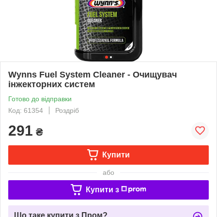
Wynns Fuel System Cleaner - Очищувач
інжекторних систем
Готово до відправки
Код: 61354
Роздріб
291
₴
Купити
або
Купити з
Що таке купити з Пром?