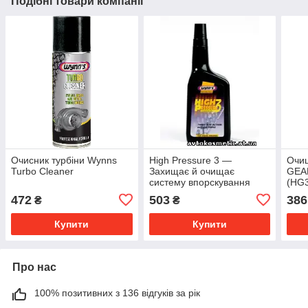
Подібні товари компанії
Очисник турбіни Wynns
High Pressure 3 —
Очищ
Turbo Cleaner
Захищає й очищає
GEAR
систему впорскування
(HG
палива
472
503
386
₴
₴
Купити
Купити
Про нас
100% позитивних з 136 відгуків за рік