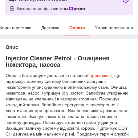
Замовлення під захистом
Характеристики
Доставка
Оплата
Умови повернення
Опис
Injector Cleaner Petrol - Очищення
інжектора, насоса
Опис: є багатофункціональною паливної
присадкою
, що
підтримує паливну систему бензинових двигунів з
інжекторним уприскуванням в оптимальному стані. Очищає
інжектора, насос, і утримує їх у чистоті. Запобігає утворенню
відкладень на клапанах і в камерах згоряння. Покращує
холодний запуск. Запобігає нерегулярне прискорення і
«спотикання» при прогазовке. Відновлює якість розпилення
інжекторів. Змащує інжектора, клапана, насос і верхню
частину циліндра. Покращує згорання і роботу двигуна.
Захищає паливну систему від іржі та корозії. Підтримує СО і
СН двигуна на мінімальному рівні. Продовжує термін служби