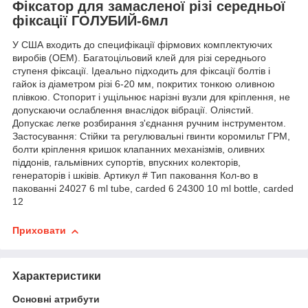
Фіксатор для замасленої різі середньої
фіксації ГОЛУБИЙ-6мл
У США входить до специфікації фірмових комплектуючих
виробів (OEM). Багатоцільовий клей для різі середнього
ступеня фіксації. Ідеально підходить для фіксації болтів і
гайок із діаметром різі 6-20 мм, покритих тонкою оливною
плівкою. Стопорит і ущільнює нарізні вузли для кріплення, не
допускаючи ослаблення внаслідок вібрації. Оліястий.
Допускає легке розбирання з'єднання ручним інструментом.
Застосування: Стійки та регулювальні гвинти коромильт ГРМ,
болти кріплення кришок клапанних механізмів, оливних
піддонів, гальмівних супортів, впускних колекторів,
генераторів і шківів. Артикул # Тип паковання Кол-во в
пакованні 24027 6 ml tube, carded 6 24300 10 ml bottle, carded
12
Приховати
Характеристики
Основні атрибути