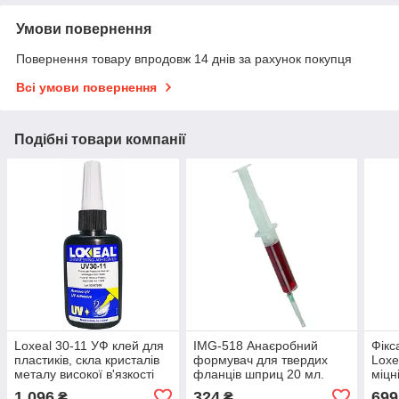
Умови повернення
Повернення товару впродовж 14 днів за рахунок покупця
Всі умови повернення
Подібні товари компанії
Loxeal 30-11 УФ клей для
IMG-518 Анаєробний
Фікс
пластиків, скла кристалів
формувач для твердих
Loxe
металу високої в'язкості
фланців шприц 20 мл.
міцн
50 мл
55/+
1 096
324
699
₴
₴