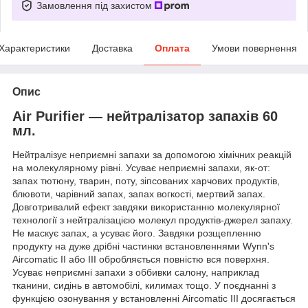
Замовлення під захистом
Характеристики
Доставка
Оплата
Умови повернення
Опис
Air Purifier — нейтралізатор запахів 60
мл.
Нейтралізує неприємні запахи за допомогою хімічних реакцій
на молекулярному рівні. Усуває неприємні запахи, як-от:
запах тютюну, тварин, поту, зіпсованих харчових продуктів,
блювоти, чарівний запах, запах вогкості, мертвий запах.
Довготривалий ефект завдяки використанню молекулярної
технології з нейтралізацією молекул продуктів-джерел запаху.
Не маскує запах, а усуває його. Завдяки розщепленню
продукту на дуже дрібні частинки встановленнями Wynn's
Aircomatic II або III обробляється повністю вся поверхня.
Усуває неприємні запахи з оббивки салону, наприклад
тканини, сидінь в автомобілі, килимах тощо. У поєднанні з
функцією озонування у встановленні Aircomatic III досягається