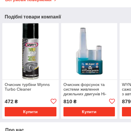
Подібні товари компанії
Очисник турбіни Wynns
Очисник форсунок та
WYN
Turbo Cleaner
системи живлення
сажо
дизельних двигунів Hi-
з ав
Gear 3410 з SMT2 240 мл
Clea
472
810
879
₴
₴
Купити
Купити
Про нас