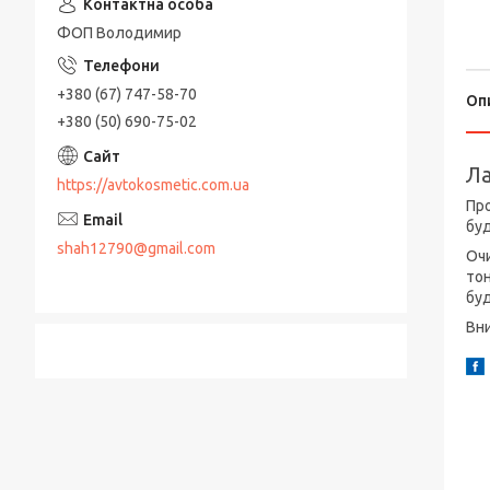
ФОП Володимир
+380 (67) 747-58-70
Оп
+380 (50) 690-75-02
Ла
https://avtokosmetic.com.ua
Про
буд
shah12790@gmail.com
Очи
тон
буд
Вн