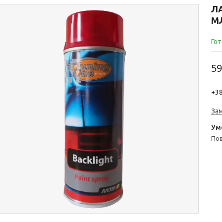
ЛА
М
Гот
59
+38
За
п