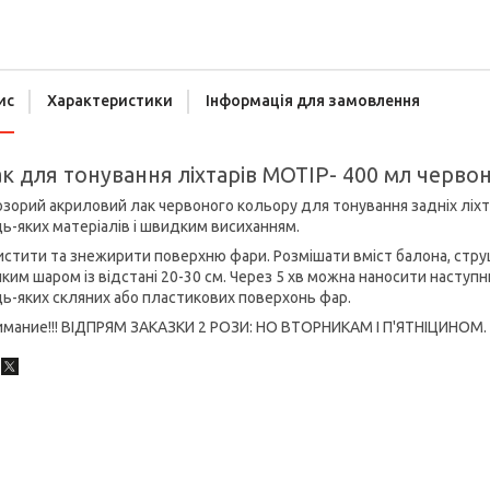
ис
Характеристики
Інформація для замовлення
к для тонування ліхтарів MOTIP- 400 мл черво
зорий акриловий лак червоного кольору для тонування задніх ліхт
ь-яких матеріалів і швидким висиханням.
стити та знежирити поверхню фари. Розмішати вміст балона, струш
ким шаром із відстані 20-30 см. Через 5 хв можна наносити наступ
ь-яких скляних або пластикових поверхонь фар.
имание!!! ВІДПРЯМ ЗАКАЗКИ 2 РОЗИ: НО ВТОРНИКАМ І П'ЯТНІЦИНОМ. 