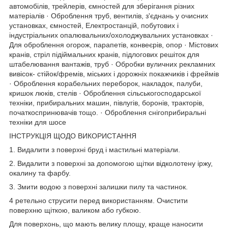
автомобілів, трейлерів, ємностей для зберігання різних
матеріалів · Оброблення труб, вентилів, з'єднань у очисних
установках, ємностей, Електростанцій, побутових і
індустріальних опалювальних/охолоджувальних установках ·
Для оброблення огорож, парапетів, конвеєрів, опор · Містових
кранів, стріл підіймальних кранів, підлогових решіток для
штабелювання вантажів, труб · Обробки вуличних рекламних
вивісок- стійок/фремів, міських і дорожніх покажчиків і фреймів
· Оброблення корабельних переборок, накладок, палуби,
кришок люків, стелів · Оброблення сільськогосподарської
техніки, прибиральних машин, півлугів, боронів, тракторів,
початкоспринювачів тощо. · Оброблення снігоприбиральні
техніки для шосе
ІНСТРУКЦІЯ ЩОДО ВИКОРИСТАННЯ
1. Видалити з поверхні бруд і мастильні матеріали.
2. Видалити з поверхні за допомогою щітки відколотену іржу,
окалину та фарбу.
3. Змити водою з поверхні залишки пилу та частинок.
4 ретельно струсити перед використанням. Очистити
поверхню щіткою, валиком або губкою.
Для поверхонь, що мають велику площу, краще наносити