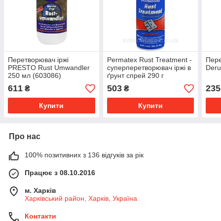
Перетворювач іржі
Permatex Rust Treatment -
Пере
PRESTO Rust Umwandler
суперперетворювач іржі в
Deru
250 мл (603086)
ґрунт спрей 290 г
611
503
235
₴
₴
Купити
Купити
Про нас
100% позитивних з 136 відгуків за рік
Працює з 08.10.2016
м. Харків
Харківський район, Харків, Україна
Контакти