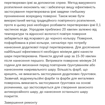
перетворювач іржі за допомогою спрею. Метод вакуумного
розпилення економить час і забезпечує вищу ефективність
застосування перетворювача іржі завдяки глибшому
проникненню всередину поверхні. Також може бути
використаний метод традиційного повітряного розпилення,
проте в цьому разі необхідно розбавити перетворювач іржі 0,1
частиною води. Упродовж приблизно 20 хвилин залежно від
температури та відносної вологості повітря поверхня
забарвиться від яскравого до чорного кольору. Поверхня,
пофарбована в різні кольори, сигналізує про потребу
нанесення додаткової порції перетворювача. Для досягнення
найбільшої ефективності необхідно мінімум двічі нанести
шари перетворювача. Нанести другий шар за 15-30 хвилин
після нанесення першого. Витримати поверхню мінімум 24
години для висихання перед повторним ґрунтуванням або
нанесенням накривального шару. Більшість фарб, що
кришять, не вимагають застосування додаткових ґрунтовок.
Зазвичай, водоемульсійні фарби та фарби для металевих
поверхонь вимагають застосування ґрунтовок на основі
розчинника, що застосовуються для створення захисного
антикорозійного шару, до нанесення останнього шару
покриття.
Завершення ремонту