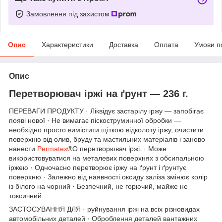
Замовлення під захистом
Опис
Характеристики
Доставка
Оплата
Умови п
Опис
Перетворювач іржі на ґрунт — 236 г.
ПЕРЕВАГИ ПРОДУКТУ · Ліквідує застарілу іржу — запобігає
появі нової · Не вимагає піскоструминної обробки —
необхідно просто вимістити щіткою відколоту іржу, очистити
поверхню від олив, бруду та мастильних матеріалів і заново
нанести
Permatex
®O перетворювач іржі. · Може
використовуватися на металевих поверхнях з обсипальною
іржею · Одночасно перетворює іржу на ґрунт і ґрунтує
поверхню · Залежно від наявності оксиду заліза змінює колір
із білого на чорний · Безпечний, не горючий, майже не
токсичний
ЗАСТОСУВАННЯ ДЛЯ · руйнування іржі на всіх різновидах
автомобільних деталей · Оброблення деталей вантажних