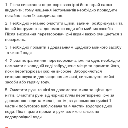
1. Після висихання перетворювача іржі його вкрай важко
видалити; тому чищення інструментів необхідно проводити
негайно після їх використання.
2. Необхідно негайно очистити щітки, валики, розбризкувачі та
інший інструмент за допомогою води або мийних засобів.
Після висихання перетворювач іржі вкрай важко очищається з
поверхонь.
3. Необхідно промити з додаванням щадного мийного засобу
та чистої води.
4. У разі потрапляння перетворювача іржі на одяг, необхідно
намочити в холодній воді забруднене місце та промити його,
поки перетворювач іржі не висохне. Забороняється
використовувати для чищення аміачні, сильнолужні мийні
засоби або гарячу воду.
5. Очистити руки та нігті за допомогою мила та щітки для
нігтів. Очистити руки від чорних плям перетвореної іржі за
допомогою води та мила і, потім, за допомогою суміші 1
частин побутового вибілювача та 4 частин водопровідної
води. Після цього промити руки великою кількістю
водопровідної води.