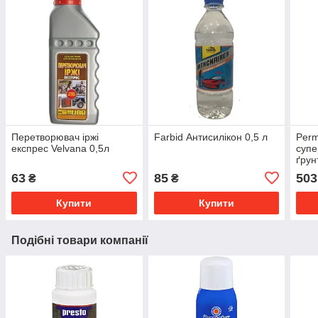
Перетворювач iржi
Farbid Антисилікон 0,5 л
Perm
експрес Velvana 0,5л
супе
ґрун
63
85
503
₴
₴
Купити
Купити
Подібні товари компанії