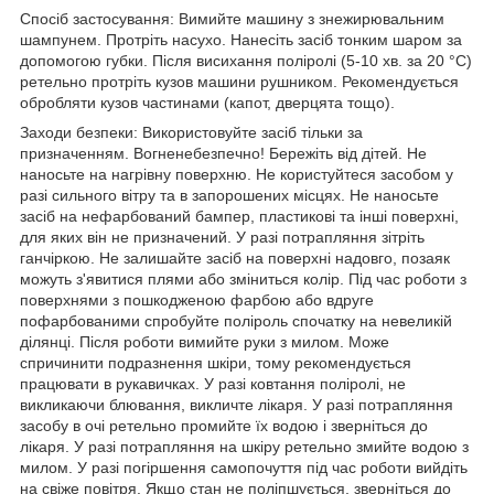
Спосіб застосування: Вимийте машину з знежирювальним
шампунем. Протріть насухо. Нанесіть засіб тонким шаром за
допомогою губки. Після висихання поліролі (5-10 хв. за 20 °C)
ретельно протріть кузов машини рушником. Рекомендується
обробляти кузов частинами (капот, дверцята тощо).
Заходи безпеки: Використовуйте засіб тільки за
призначенням. Вогненебезпечно! Бережіть від дітей. Не
наносьте на нагрівну поверхню. Не користуйтеся засобом у
разі сильного вітру та в запорошених місцях. Не наносьте
засіб на нефарбований бампер, пластикові та інші поверхні,
для яких він не призначений. У разі потрапляння зітріть
ганчіркою. Не залишайте засіб на поверхні надовго, позаяк
можуть з'явитися плями або зміниться колір. Під час роботи з
поверхнями з пошкодженою фарбою або вдруге
пофарбованими спробуйте поліроль спочатку на невеликій
ділянці. Після роботи вимийте руки з милом. Може
спричинити подразнення шкіри, тому рекомендується
працювати в рукавичках. У разі ковтання поліролі, не
викликаючи блювання, викличте лікаря. У разі потрапляння
засобу в очі ретельно промийте їх водою і зверніться до
лікаря. У разі потрапляння на шкіру ретельно змийте водою з
милом. У разі погіршення самопочуття під час роботи вийдіть
на свіже повітря. Якщо стан не поліпшується, зверніться до