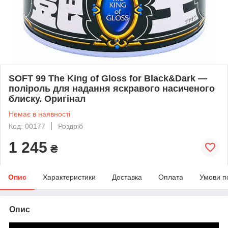
SOFT 99 The King of Gloss for Black&Dark —
поліроль для надання яскравого насиченого
блиску. Оригінал
Немає в наявності
Код: 00177
Роздріб
1 245
₴
Опис
Характеристики
Доставка
Оплата
Умови п
Опис