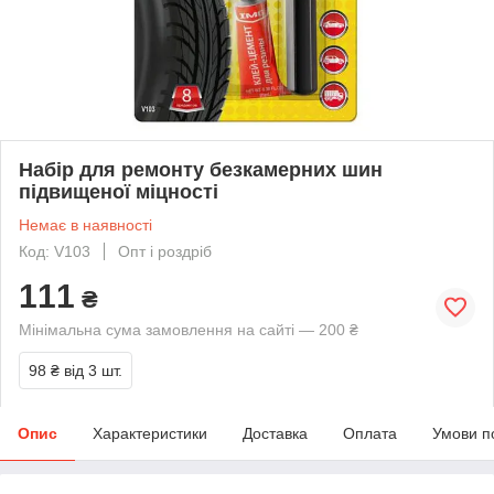
Набір для ремонту безкамерних шин
підвищеної міцності
Немає в наявності
Код: V103
Опт і роздріб
111
₴
Мінімальна сума замовлення на сайті — 200 ₴
98 ₴
від 3 шт.
Опис
Характеристики
Доставка
Оплата
Умови п