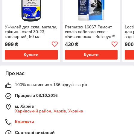
УФ-клей для скла. металу,
Permatex 16067 Ремонт
Locti
тріщин Loxeal 30-23,
сколів лобового скла
для 
капілярний, 50 мл
«Бичаче око» - Buliseye™
задн
Windshield Repair Kit
999
430
900
₴
₴
Купити
Купити
Про нас
100% позитивних з 136 відгуків за рік
Працює з 08.10.2016
м. Харків
Харківський район, Харків, Україна
Контакти
Сьогодні вихідний