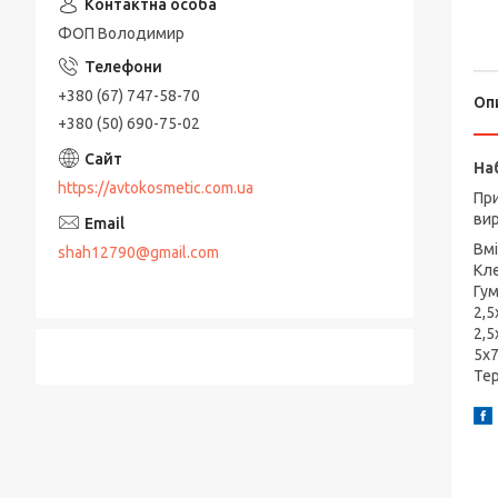
ФОП Володимир
+380 (67) 747-58-70
Оп
+380 (50) 690-75-02
На
https://avtokosmetic.com.ua
При
вир
Вмі
shah12790@gmail.com
Кле
Гум
2,5
2,5
5х7
Те