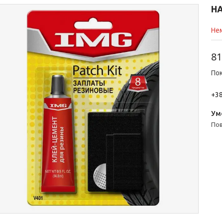
НА
Нем
81
Пок
+38
п