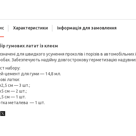
ис
Характеристики
Інформація для замовлення
бір гумових латат із клеєм
значені для швидкого усунення проколів і порізів в автомобільних 
обах. Забезпечують надійну довгострокову герметизацію надувних
ст набору:
й-цемент для гуми — 14,8 мл.
ові латки:
х2,5 см — 3 шт.;
х5 см — 2 шт.;
,5 см — 1 шт.
ртка металева — 1 шт.