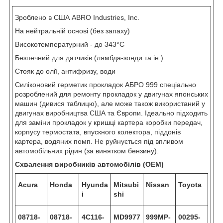
Зроблено в США ABRO Industries, Inc.
На нейтральній основі (без запаху)
Високотемпературний - до 343°С
Безпечний для датчиків (лямбда-зонди та ін.)
Стояк до олії, антифризу, води
Силіконовий герметик прокладок АБРО 999 спеціально
розроблений для ремонту прокладок у двигунах японських
машин (дивися таблицю), але може також використаний у
двигунах виробництва США та Європи. Ідеально підходить
для заміни прокладок у кришці картера коробки передач,
корпусу термостата, впускного колектора, піддонів
картера, водяних помп. Не руйнується під впливом
автомобільних рідин (за винятком бензину).
Схвалення виробників автомобілів (OEM)
Acura
Honda
Hyunda
Mitsubi
Nissan
Toyota
i
shi
08718-
08718-
4C116-
MD9977
999MP-
00295-