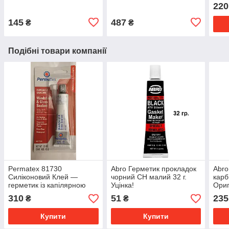
220
145
487
₴
₴
Подібні товари компанії
Permatex 81730
Abro Герметик прокладок
Abr
Силіконовий Клей —
чорний СН малий 32 г.
кар
герметик із капілярною
Уцінка!
Ори
проникністю
310
51
235
₴
₴
Купити
Купити