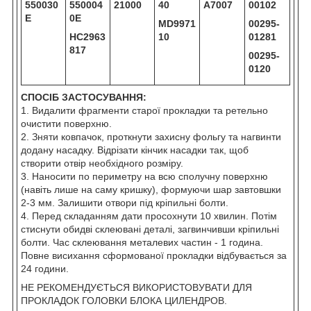
550030
550004
21000
40
A7007
00102
E
0E
MD9971
00295-
HC2963
10
01281
817
00295-
0120
СПОСІБ ЗАСТОСУВАННЯ:
1. Видалити фрагменти старої прокладки та ретельно
очистити поверхню.
2. Зняти ковпачок, проткнути захисну фольгу та нагвинти
додану насадку. Відрізати кінчик насадки так, щоб
створити отвір необхідного розміру.
3. Наносити по периметру на всю сполучну поверхню
(навіть лише на саму кришку), формуючи шар завтовшки
2-3 мм. Залишити отвори під кріпильні болти.
4. Перед складанням дати просохнути 10 хвилин. Потім
стиснути обидві склеювані деталі, загвинчивши кріпильні
болти. Час склеювання металевих частин - 1 година.
Повне висихання сформованої прокладки відбувається за
24 години.
НЕ РЕКОМЕНДУЄТЬСЯ ВИКОРИСТОВУВАТИ ДЛЯ
ПРОКЛАДОК ГОЛОВКИ БЛОКА ЦИЛЕНДРОВ.