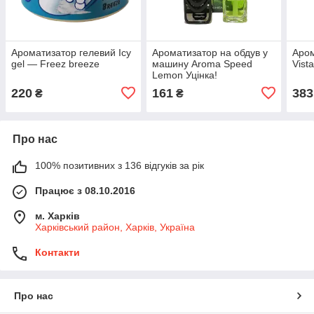
Ароматизатор гелевий Icy
Ароматизатор на обдув у
Аром
gel — Freez breeze
машину Aroma Speed
Vist
Lemon Уцінка!
220
161
383
₴
₴
Про нас
100% позитивних з 136 відгуків за рік
Працює з 08.10.2016
м. Харків
Харківський район, Харків, Україна
Контакти
Про нас