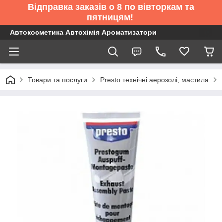
Відправка заказів о 8 по вівторкам та
пятницям!
Автокосметика Автохімія Ароматизатори
Товари та послуги
Presto технічні аерозолі, мастила