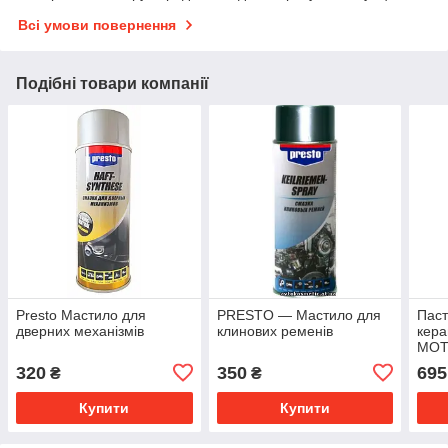
Всі умови повернення
Подібні товари компанії
Presto Мастило для
PRESTO — Мастило для
Пас
дверних механізмів
клинових ременів
кера
MOTI
мл (
320
350
695
₴
₴
Купити
Купити