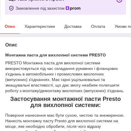
Замовлення під захистом
Опис
Характеристики
Доставка
Оплата
Умови п
Опис
Монтажна паста для вихлопної системи PRESTO
PRESTO Монтажна паста для вихлопної системи
використовується під час складання рукавних і фланцових
з'єднань в автомобільних і промислових вихлопних
(випускних) з'єднаннях. Має гарні ущільнювальні та
змащувальні властивості, що дає змогу неабияк полегшити
роботу з монтажу/демонтажу вихлопних (випускних) з'єднань.
Застосування монтажної пасти Presto
для вихлопної системи:
Поверхня нанесення має бути сухою, чистою та знежиреною.
Нанесіть монтажну пасту Presto для вихлопної системи на
місце, яке необхідно обробити, після чого відразу