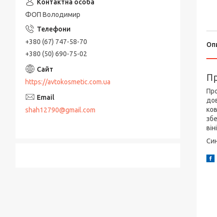
ФОП Володимир
+380 (67) 747-58-70
Оп
+380 (50) 690-75-02
Пр
https://avtokosmetic.com.ua
Про
дов
ков
shah12790@gmail.com
збе
він
Си