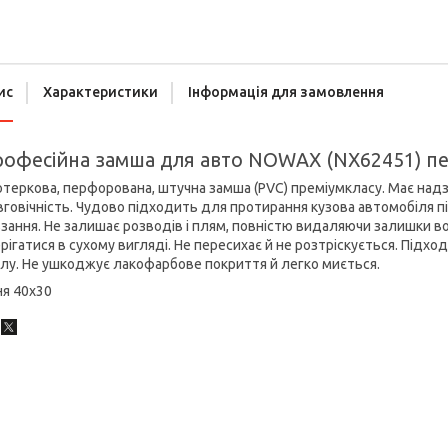
ис
Характеристики
Інформація для замовлення
офесійна замша для авто NOWAX (NX62451) п
теркова, перфорована, штучна замша (PVC) преміумкласу. Має надз
говічність. Чудово підходить для протирання кузова автомобіля пі
зання. Не залишає розводів і плям, повністю видаляючи залишки вол
рігатися в сухому вигляді. Не пересихає й не розтріскується. Підхо
ілу. Не ушкоджує лакофарбове покриття й легко миється.
ня 40х30