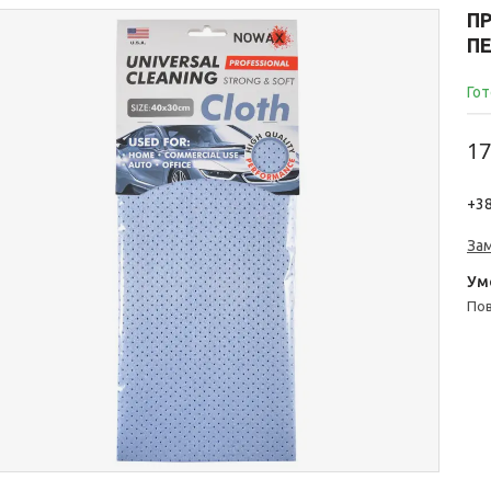
П
П
Гот
17
+38
За
п