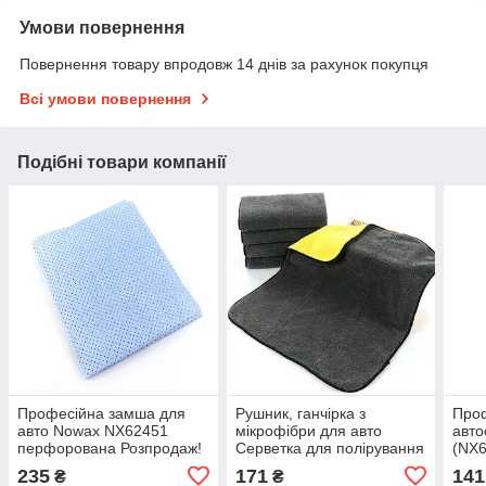
Умови повернення
Повернення товару впродовж 14 днів за рахунок покупця
Всі умови повернення
Подібні товари компанії
Професійна замша для
Рушник, ганчірка з
Про
авто Nowax NX62451
мікрофібри для авто
авт
перфорована Розпродаж!
Серветка для полірування
(NX6
автомобіля Мікрофібра
40*3
235
171
141
₴
₴