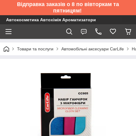
Відправка заказів о 8 по вівторкам та
пятницям!
Автокосметика Автохімія Ароматизатори
Товари та послуги
Автомобільні аксесуари CarLife
На