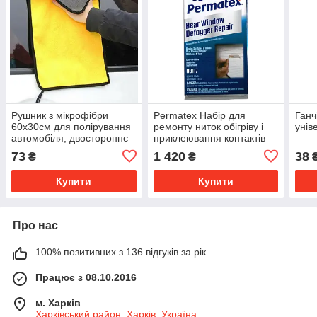
Рушник з мікрофібри
Permatex Набір для
Ганч
60x30см для полірування
ремонту ниток обігріву і
унів
автомобіля, двостороннє
приклеювання контактів
обігріву заднього скла
73
1 420
38
₴
₴
Купити
Купити
Про нас
100% позитивних з 136 відгуків за рік
Працює з 08.10.2016
м. Харків
Харківський район, Харків, Україна