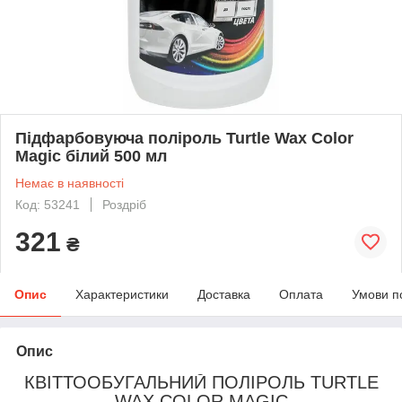
Підфарбовуюча поліроль Turtle Wax Color
Magic білий 500 мл
Немає в наявності
Код: 53241
Роздріб
321
₴
Опис
Характеристики
Доставка
Оплата
Умови п
Опис
КВІТТООБУГАЛЬНИЙ ПОЛІРОЛЬ TURTLE
WAX COLOR MAGIC