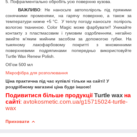
5. Пофрагментально обробіть усю поверхню кузова.
ВАЖЛИВО
: Не наносьте автополіроль під прямими
сонячними променями, на гарячу поверхню, а також за
температури нижче +5 °C. У теплу погоду наносьте поліроль
вологою тканиною. Color Magic може фарбувати!! Уникайте
контакту з пластмасовим і гумовим оздобленням, негайно
змийте м'яким мийним засобом за допомогою губки. На
тьмяному лакофарбовому покритті з множинними
поверхневими подряпинами попередньо використовуйте
Turtle Wax Renew Polish.
Об'єм
500
мл
Мікрофібра для розполювання
Ціна практична під час купівлі тільки на сайті! У
роздрібному магазині ціна буде іншою!
Подивитися більше продукції
Turtle wax
на
сайті
:
avtokosmetic.com.ua/g15715024-turtle-
wax
Приховати