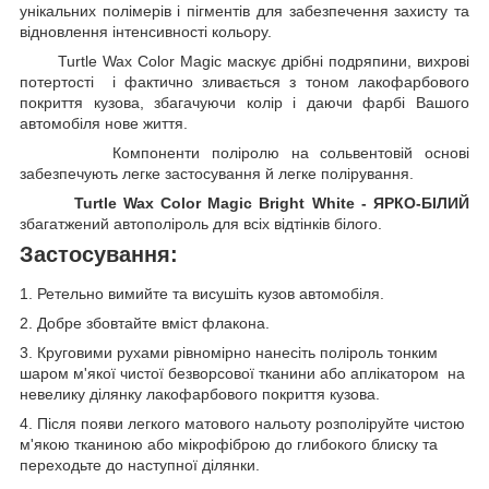
унікальних полімерів і пігментів для забезпечення захисту та
відновлення інтенсивності кольору.
Turtle
Wax
Color
Magic маскує дрібні подряпини, вихрові
потертості
і фактично зливається з тоном лакофарбового
покриття кузова, збагачуючи колір і даючи фарбі Вашого
автомобіля нове життя.
Компоненти поліролю на сольвентовій основі
забезпечують легке застосування й легке полірування.
Turtle Wax Color Magic
Bright White
- ЯРКО-БІЛИЙ
збагатжений автополіроль для всіх відтінків білого.
Застосування:
1. Ретельно вимийте та висушіть кузов автомобіля.
2. Добре збовтайте вміст флакона.
3. Круговими рухами рівномірно нанесіть поліроль тонким
шаром м'якої чистої безворсової тканини або аплікатором на
невелику ділянку лакофарбового покриття кузова.
4. Після появи легкого матового нальоту розполіруйте чистою
м'якою тканиною або мікрофіброю до глибокого блиску та
переходьте до наступної ділянки.