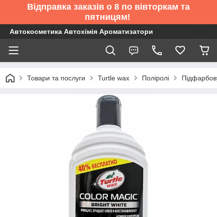
Відправка заказів о 8 по вівторкам та
пятницям!
Автокосметика Автохімія Ароматизатори
Товари та послуги
Turtle wax
Поліролі
Підфарбову