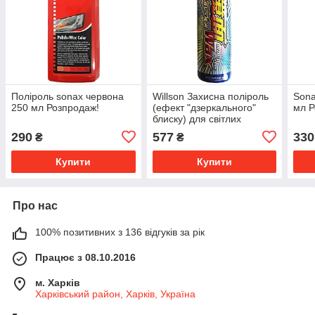
Поліроль sonax червона
Willson Захисна поліроль
Sona
250 мл Розпродаж!
(ефект "дзеркального"
мл Р
блиску) для світлих
автомобілів Оригінал!
290
577
330
₴
₴
Купити
Купити
Про нас
100% позитивних з 136 відгуків за рік
Працює з 08.10.2016
м. Харків
Харківський район, Харків, Україна