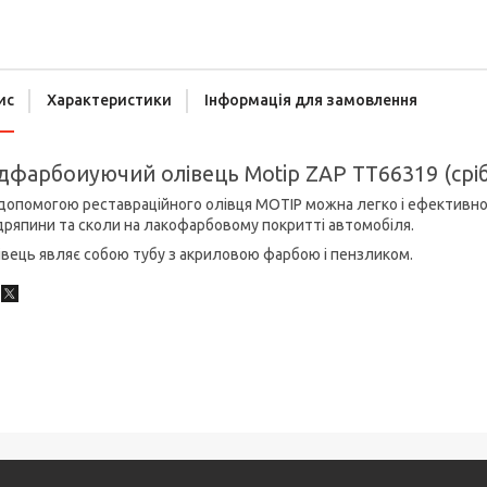
ис
Характеристики
Інформація для замовлення
дфарбоиуючий олівець Motip ZAP TT66319 (сріб
допомогою реставраційного олівця MOTIP можна легко і ефективно,
ряпини та сколи на лакофарбовому покритті автомобіля.
вець являє собою тубу з акриловою фарбою і пензликом.