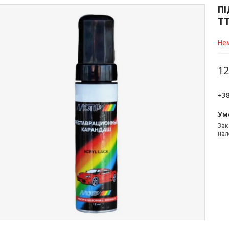
П
TT
Нем
12
+38
Законом не передбачено повернення та обмін даного товару
нал