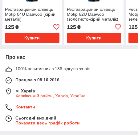
Реставраційний олівець
Реставраційний олівець
Рест
Motip 04U Daewoo (сірий
Motip 62U Daewoo
Moti
металік)
(золотисто-сірий металік)
зеле
125
125
125
₴
₴
Купити
Купити
Про нас
100% позитивних з 136 відгуків за рік
Працює з 08.10.2016
м. Харків
Харківський район, Харків, Україна
Контакти
Сьогодні вихідний
Показати весь графік роботи