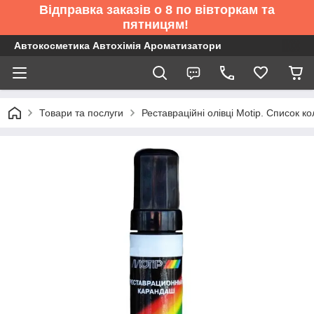
Відправка заказів о 8 по вівторкам та
пятницям!
Автокосметика Автохімія Ароматизатори
Товари та послуги
Реставраційні олівці Motip. Список 