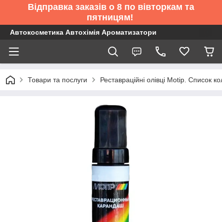
Відправка заказів о 8 по вівторкам та
пятницям!
Автокосметика Автохімія Ароматизатори
Товари та послуги
Реставраційні олівці Motip. Список 