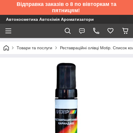
Відправка заказів о 8 по вівторкам та
пятницям!
Автокосметика Автохімія Ароматизатори
Товари та послуги
Реставраційні олівці Motip. Список 