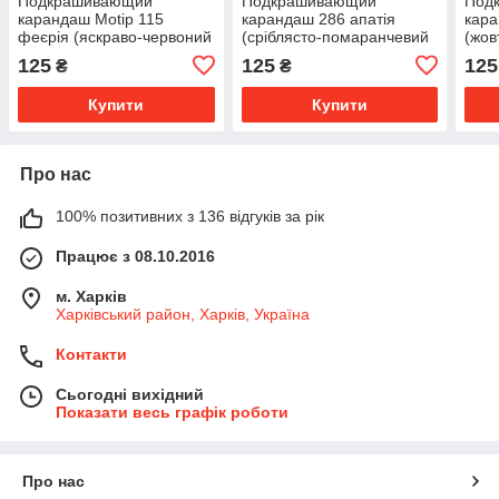
Подкрашивающий
Подкрашивающий
Под
карандаш Motip 115
карандаш 286 апатія
кара
феєрія (яскраво-червоний
(сріблясто-помаранчевий
(жов
металік)
металік)
125
125
125
₴
₴
Купити
Купити
Про нас
100% позитивних з 136 відгуків за рік
Працює з 08.10.2016
м. Харків
Харківський район, Харків, Україна
Контакти
Сьогодні вихідний
Показати весь графік роботи
Про нас