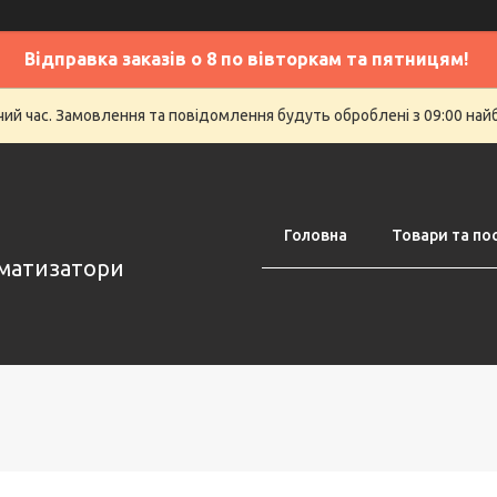
Відправка заказів о 8 по вівторкам та пятницям!
очий час. Замовлення та повідомлення будуть оброблені з 09:00 най
Головна
Товари та по
оматизатори