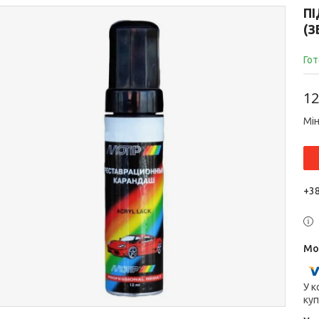
П
(
Гот
12
Мін
+38
У к
куп