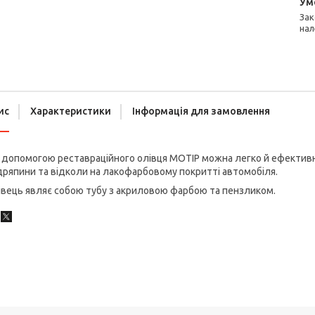
Законом не передбачено повернення та обмін даного товару
нал
ис
Характеристики
Інформація для замовлення
допомогою реставраційного олівця MOTIP можна легко й ефективно
ряпини та відколи на лакофарбовому покритті автомобіля.
вець являє собою тубу з акриловою фарбою та пензликом.