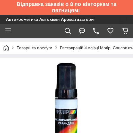
Відправка заказів о 8 по вівторкам та
пятницям!
Автокосметика Автохімія Ароматизатори
Товари та послуги
Реставраційні олівці Motip. Список 