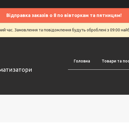
Відправка заказів о 8 по вівторкам та пятницям!
очий час. Замовлення та повідомлення будуть оброблені з 09:00 най
Головна
Товари та по
оматизатори