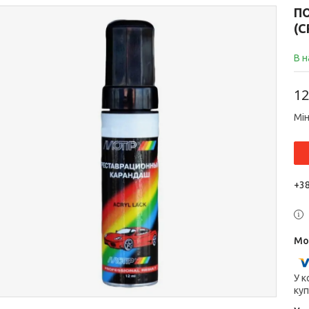
П
(С
В н
12
Мін
+38
У к
куп