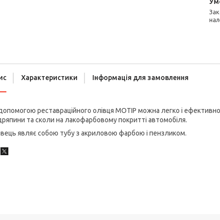
Законом не передбачено повернення та обмін даного товару
нал
ис
Характеристики
Інформація для замовлення
допомогою реставраційного олівця MOTIP можна легко і ефективно,
ряпини та сколи на лакофарбовому покритті автомобіля.
вець являє собою тубу з акриловою фарбою і пензликом.