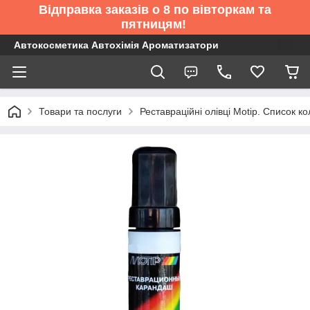
Відправка заказів о 8 по вівторкам та
пятницям!
Автокосметика Автохімія Ароматизатори
Товари та послуги
Реставраційні олівці Motip. Список 