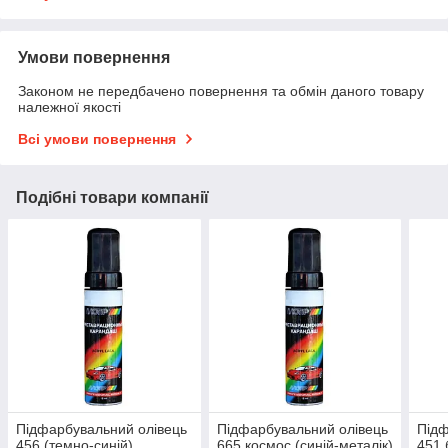
Умови повернення
Законом не передбачено повернення та обмін даного товару
належної якості
Всі умови повернення
Подібні товари компанії
Підфарбувальний олівець
Підфарбувальний олівець
Підф
456 (темно-синій)
665 космос (синій-металік)
451 