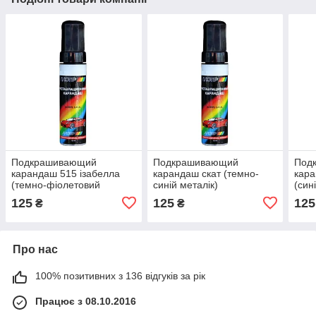
Подкрашивающий
Подкрашивающий
Под
карандаш 515 ізабелла
карандаш скат (темно-
кара
(темно-фіолетовий
синій металік)
(син
металік)
125
125
125
₴
₴
Про нас
100% позитивних з 136 відгуків за рік
Працює з 08.10.2016