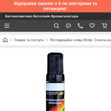
Відправка заказів о 8 по вівторкам та
пятницям!
Автокосметика Автохімія Ароматизатори
Товари та послуги
Реставраційні олівці Motip. Список 