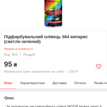
Підфарбувальний олівець 564 кипарис
(светло-зелений)
Немає в наявності
Код: 564
Роздріб
95
₴
Мінімальна сума замовлення на сайті — 200 ₴
Опис
Характеристики
Доставка
Оплата
Умови п
Опис
За допомогою реставраційного олівця MOTIP можна легко й