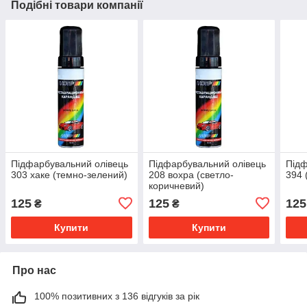
Подібні товари компанії
Підфарбувальний олівець
Підфарбувальний олівець
Підф
303 хаке (темно-зелений)
208 вохра (светло-
394 
коричневий)
125
125
125
₴
₴
Купити
Купити
Про нас
100% позитивних з 136 відгуків за рік