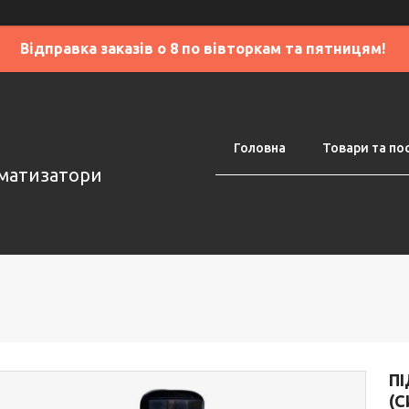
Відправка заказів о 8 по вівторкам та пятницям!
Головна
Товари та по
оматизатори
П
(С