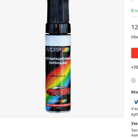
В н
12
Мін
+38
У к
куп
Законом не передбачено повернення та обмін даного товару
нал