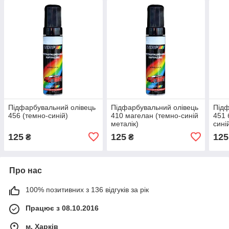
Підфарбувальний олівець
Підфарбувальний олівець
Підф
456 (темно-синій)
410 магелан (темно-синій
451 
металік)
сині
125
125
125
₴
₴
Про нас
100% позитивних з 136 відгуків за рік
Працює з 08.10.2016
м. Харків