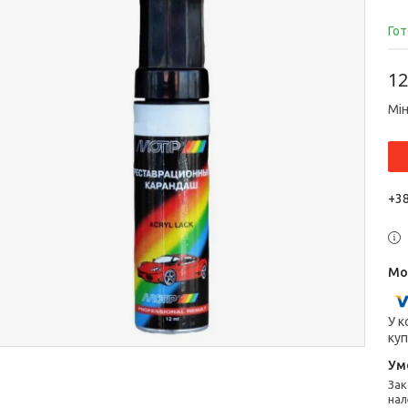
Гот
12
Мін
+38
У к
куп
Законом не передбачено повернення та обмін даного товару
нал