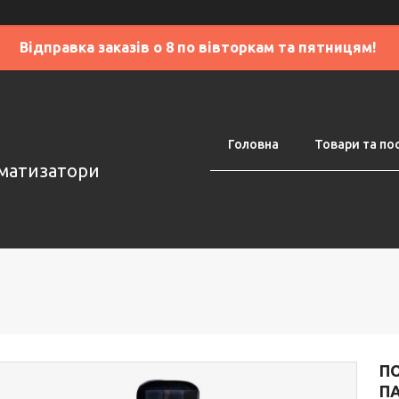
Відправка заказів о 8 по вівторкам та пятницям!
Головна
Товари та по
оматизатори
П
ПА