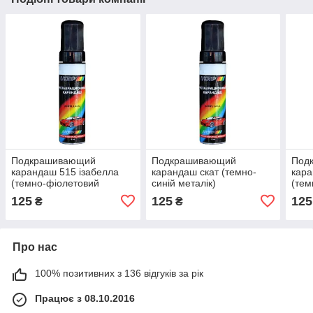
Подкрашивающий
Подкрашивающий
Под
карандаш 515 ізабелла
карандаш скат (темно-
кара
(темно-фіолетовий
синій металік)
(тем
металік)
125
125
125
₴
₴
Про нас
100% позитивних з 136 відгуків за рік
Працює з 08.10.2016