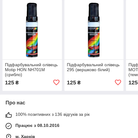
Підфарбувальний олівець
Підфарбувальний олівець
Підф
Motip HON NH701M
295 (вершково білий)
MOTI
(срибло)
(тем
125
125
125
₴
₴
Про нас
100% позитивних з 136 відгуків за рік
Працює з 08.10.2016
м. Харків