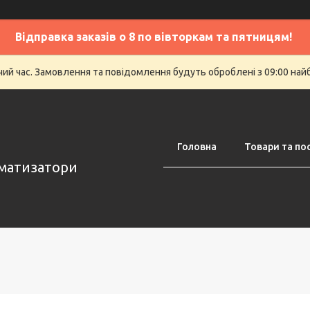
Відправка заказів о 8 по вівторкам та пятницям!
очий час. Замовлення та повідомлення будуть оброблені з 09:00 най
Головна
Товари та по
оматизатори