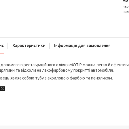
Законом не передбачено повернення та обмін даного товару
нал
ис
Характеристики
Інформація для замовлення
допомогою реставраційного олівця MOTIP можна легко й ефективно
ряпини та відколи на лакофарбовому покритті автомобіля.
вець являє собою тубу з акриловою фарбою та пензликом.