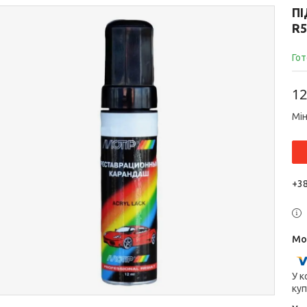
П
R5
Гот
12
Мін
+38
У к
куп