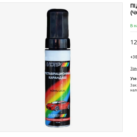
П
(
В н
12
+38
За
Законом не передбачено повернення та обмін даного товару
нал