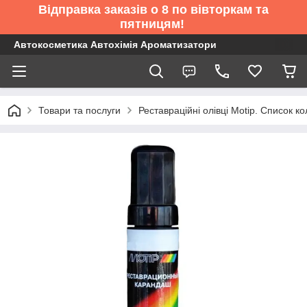
Відправка заказів о 8 по вівторкам та
пятницям!
Автокосметика Автохімія Ароматизатори
Товари та послуги
Реставраційні олівці Motip. Список 