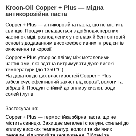
Kroon-Oil Copper + Plus — мідна
антикорозійна паста
Copper + Plus — антикорозійна паста, що не містить
свинцю. Продукт складається з дрібнодисперсних
частинок міді, розподілених у неплавкій бентонітовій
основі з додаванням високоефективних інгредієнтів
окиснення та корозії.
Copper + Plus утворює плівку між металевими
частинами, яка здатна витримувати дуже високі
температури (до 1350 °C)
На додаток до цих властивостей Copper + Plus
забезпечує ефективний захист від корозії, вологи та
вібрацій. Продукт стійкий до впливу кислот, води,
солей і лугів.
Застосування:
Copper + Plus — термостійка збірна паста, що не
містить свинцю. Захищає металеві сполуки, схильні до
впливу високих температур, вологи та хімічних
речовин, від корозії та зношування. Зібрані за