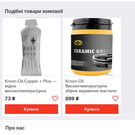
Подібні товари компанії
Kroon-Oil Copper + Plus —
Kroon-Oil
мідна
Високотемпературне
високотемпературна
збірне керамічне мастило
паста 20 г
CERAMIC GREASE 600 г.
73
899
₴
₴
Купити
Купити
Про нас