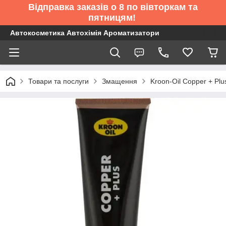
Відправка заказів о 8 по вівторкам та
пятницям!
Автокосметика Автохімія Ароматизатори
Товари та послуги
Змащення
Kroon-Oil Copper + Plu