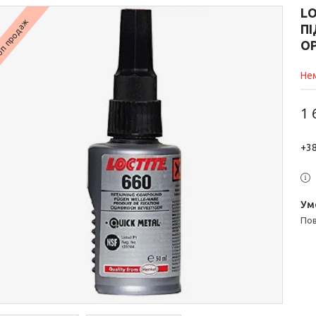
LO
п продаж
ПІ
О
Нем
1 
+38
п