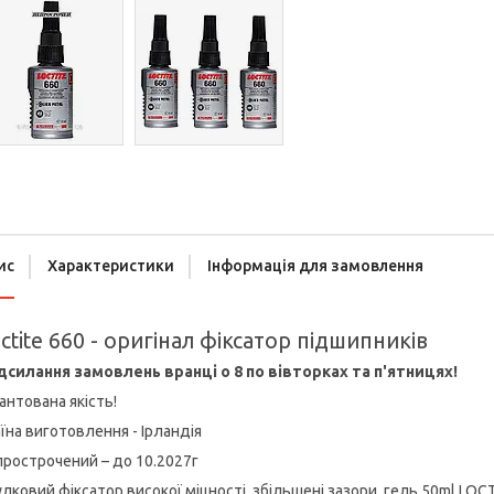
ис
Характеристики
Інформація для замовлення
ctite 660 - оригінал фіксатор підшипників
дсилання замовлень вранці о 8 по вівторках та п'ятницях!
антована якість!
їна виготовлення - Ірландія
рострочений – до 10.2027г
лковий фіксатор високої міцності, збільшені зазори, гель 50ml LOCT