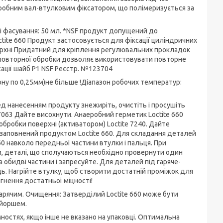
еробним вал-втулковим фіксатором, що полімеризується за
і фасування: 50 мл. *NSF продукт допущений до
ctite 660 Продукт застосовується для фіксації циліндричних
верхні Придатний для кріплення регулювальних прокладок
їх повторної обробки дозволяє використовувати повторне
сації шайб P1 NSF Реєстр. №123704
ону по 0,25мм)не більше !Діапазон робочих температур:
еред нанесенням продукту знежиріть, очистіть і просушіть
7063 Дайте висохнути. Анаеробний герметик Loctite 660
робки поверхні (активатором) Loctite 7240. Дайте
 заповнений продуктом Loctite 660. Для складання деталей
660 навколо передньої частини втулки і пальця. При
м, деталі, що сполучаються необхідно провернути один
а обидві частини і запресуйте. Для деталей під гаряче-
ець. Нагрійте втулку, щоб створити достатній проміжок для
гнення достатньої міцності!
гарячим. Очищення: Затверділий Loctite 660 може бути
-йоршем.
ємностях, якщо інше не вказано на упаковці. Оптимальна