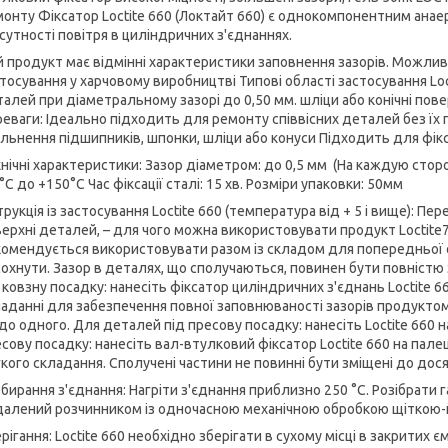
онту Фіксатор Loctite 660 (Локтайт 660) є однокомпонентним ана
сутності повітря в циліндричних з'єднаннях.
 продукт має відмінні характеристики заповнення зазорів. Можлив
тосування у харчовому виробництві Типові області застосування Lo
алей при діаметральному зазорі до 0,50 мм. шліци або конічні по
еваги: ​​Ідеально підходить для ремонту співвісних деталей без 
льнення підшипників, шпонки, шліци або конуси Підходить для фік
нічні характеристики: Зазор діаметром: до 0,5 мм (На каждую стор
°C до +150°C Час фіксації сталі: 15 хв. Розміри упаковки: 50мм
трукція із застосування Loctite 660 (температура від + 5 і вище): П
ерхні деталей, – для чого можна використовувати продукт Loctite
омендується використовувати разом із складом для попередньої об
охнути. Зазор в деталях, що сполучаються, повинен бути повністю
 ковзну посадку: нанесіть фіксатор циліндричних з'єднань Loctite 
аданні для забезпечення повної заповнюваності зазорів продукто
о одного. Для деталей під пресову посадку: нанесіть Loctite 660 н
сову посадку: нанесіть вал-втулковий фіксатор Loctite 660 на пал
кого складання. Сполучені частини не повинні бути зміщені до дося
бирання з'єднання: Нагріти з'єднання приблизно 250 °С. Розібрати 
далений розчинником із одночасною механічною обробкою щіткою
рігання: Loctite 660 необхідно зберігати в сухому місці в закритих 