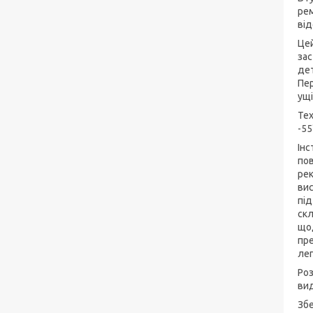
рем
від
Цей
зас
дет
Пер
ущі
Тех
-55
Інс
пов
рек
вис
під
скл
щод
пре
лег
Роз
ви
Збе