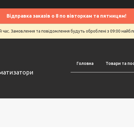
Відправка заказів о 8 по вівторкам та пятницям!
й час. Замовлення та повідомлення будуть оброблені з 09:00 найбли
Головна
Товари та по
оматизатори