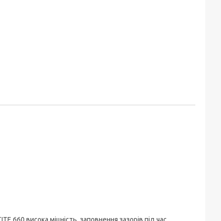
ITE 660 висока міцність, заповнення зазорів під час