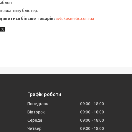
шаблон
ковка типу блістер.
дивитися більше товарів:
avtokosmetic
.
com
.
ua
Графік роботи
Понеділок
09:00
18:00
Вівторок
09:00
18:00
Середа
09:00
18:00
Четвер
09:00
18:00