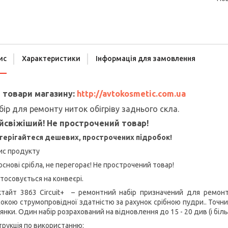
ис
Характеристики
Інформація для замовлення
і товари магазину:
http://avtokosmetic.com.ua
бір для ремонту ниток обігріву заднього скла.
йсвіжіший! Не прострочений товар!
терігайтеся дешевих, прострочених підробок!
ис продукту
основі срібла, не перегорає! Не прострочений товар!
тосовується на конвеєрі.
ктайт 3863
Circuit
+
– ремонтний набір призначений для ремонт
окою струмопровідної здатністю за рахунок срібною пудри.. Точн
янки. Один набір розрахований на відновлення до 15 - 20 див (і біл
трукція по використанню: