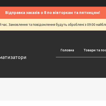
Відправка заказів о 8 по вівторкам та пятницям!
й час. Замовлення та повідомлення будуть оброблені з 09:00 найбли
Головна
Товари та по
оматизатори