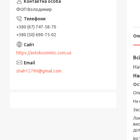
ФОП Володимир
+380 (67) 747-58-70
+380 (50) 690-75-02
Оп
https://avtokosmetic.com.ua
Вс
На
shah12790@gmail.com
На
Ос
Оп
На 
Зас
Ло
вис
діл
Інс