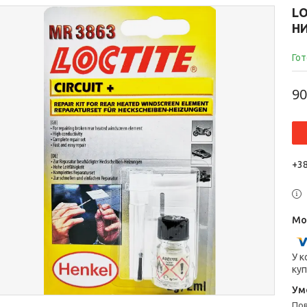
LO
НИ
Гот
90
+38
У к
куп
п