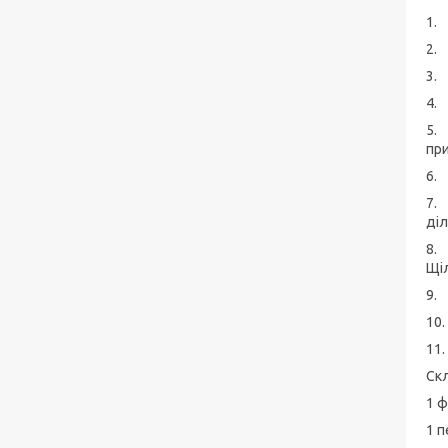
1.
2.
3.
4.
5.
при
6.
7.
діл
8.
Щі
9.
10.
11.
Скл
1 ф
1 п