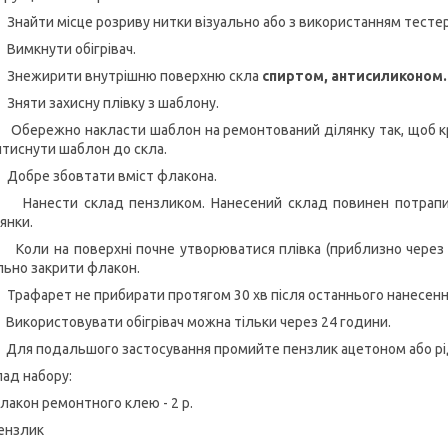
Знайти місце розриву нитки візуально або з використанням тестер
Вимкнути обігрівач.
Знежирити внутрішню поверхню скла
спиртом, антисиликоном.
Зняти захисну плівку з шаблону.
Обережно накласти шаблон на ремонтований ділянку так, щоб кра
тиснути шаблон до скла.
Добре збовтати вміст флакона.
Нанести склад пензликом. Нанесений склад повинен потрапи
янки.
Коли на поверхні почне утворюватися плівка (приблизно через 
льно закрити флакон.
Трафарет не прибирати протягом 30 хв після останнього нанесен
Використовувати обігрівач можна тільки через 24 години.
Для подальшого застосування промийте пензлик ацетоном або ріди
ад набору:
лакон ремонтного клею - 2 р.
ензлик