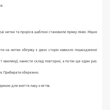
а.
ї нитки та проріз в шаблоні становили пряму лінію. Міцно
ти на нитки обігріву з двох сторін навколо пошкодженої
1 хвилину), нанести склад повторно, а потім ще один раз.
ня. Прибирати обережно.
ною для зняття лаку з нігтів.